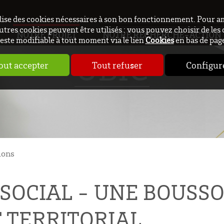
ilise des cookies nécessaires à son bon fonctionnement. Pour a
utres cookies peuvent être utilisés : vous pouvez choisir de les 
NOTRE PROJET
NOTRE RECHERCHE-ACTION
este modifiable à tout moment via le lien
Cookies
en bas de pag
UBIC
out accepter
Tout refuser
Configur
ions
 SOCIAL - UNE BOUSSO
TERRITORIAL