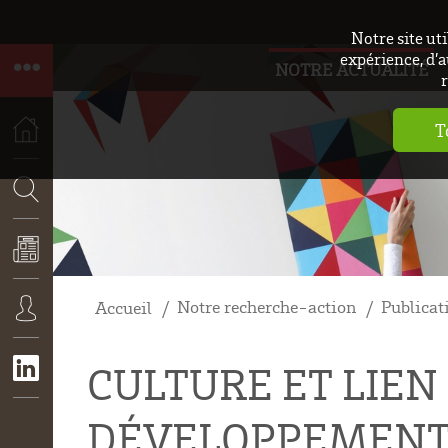
Notre site ut
expérience, d’a
NOTRE ACTUALITÉ
r
T
ACCUEIL
RECHERCHE
Notre recherche-action
Publicat
Accueil
ACTUALITÉS
CONNEXION
CULTURE ET LIEN
DÉVELOPPEMENT 