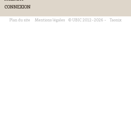
CONNEXION
Plan du site
Mentions légales
© UBIC 2012-2026 -
Taonix