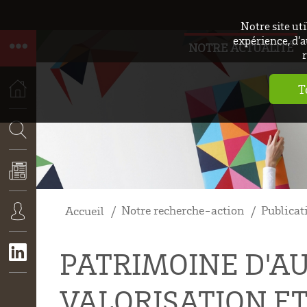
Notre site ut
expérience, d’a
NOTRE ACTUALITÉ
r
T
ACCUEIL
RECHERCHE
Notre recherche-action
Publicat
Accueil
ACTUALITÉS
CONNEXION
PATRIMOINE D'AU
VALORISATION E