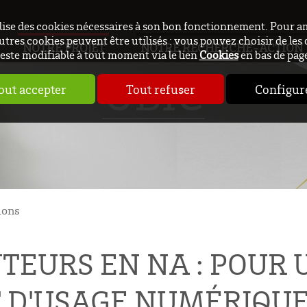
ilise des cookies nécessaires à son bon fonctionnement. Pour a
utres cookies peuvent être utilisés : vous pouvez choisir de les 
NOTRE PROJET
NOTRE RECHERCHE-ACTION
este modifiable à tout moment via le lien
Cookies
en bas de pag
UBIC
out accepter
Tout refuser
Configur
ions
TEURS EN NA : POUR 
T D'USAGE NUMÉRIQU