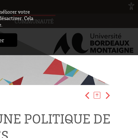
méliorer votre
désactiver. Cela
COMMUNAUTÉ
e.
er
UNE POLITIQUE DE
ES