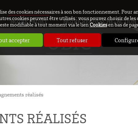
ilise des cookies nécessaires à son bon fonctionnement. Pour a
utres cookies peuvent être utilisés : vous pouvez choisir de les 
NOTRE PROJET
NOTRE RECHERCHE-ACTION
este modifiable à tout moment via le lien
Cookies
en bas de pag
UBIC
out accepter
Tout refuser
Configur
gnements réalisés
TS RÉALISÉS