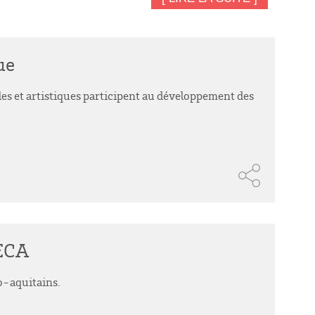
ue
elles et artistiques participent au développement des
MECA
o-aquitains.