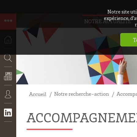
Notre site ut
expérience, d’a
NOTRE ACTUALITÉ
r
T
ACCUEIL
RECHERCHE
Notre recherche-action
Accompa
Accueil
ACTUALITÉS
CONNEXION
ACCOMPAGNEMEN