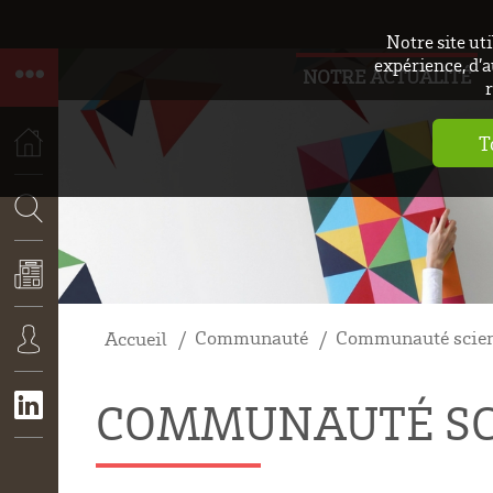
Notre site ut
expérience, d’a
NOTRE ACTUALITÉ
r
T
ACCUEIL
RECHERCHE
Communauté
Communauté scien
Accueil
ACTUALITÉS
CONNEXION
COMMUNAUTÉ SC