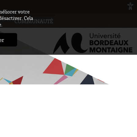
méliorer votre
désactiver. Cela
COMMUNAUTÉ
e.
er