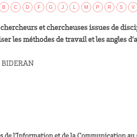
B
C
D
F
G
J
L
M
P
R
S
V
chercheurs et chercheuses issues de disci
iser les méthodes de travail et les angles d’
DE BIDERAN
s de l’Information et de la Communication au 